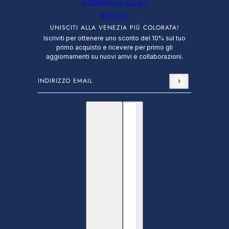
INFORMATIVA LEGALE
RECAPITI
UNISCITI ALLA VENEZIA PIÙ COLORATA!
Iscriviti per ottenere uno sconto del 10% sul tuo
primo acquisto e ricevere per primo gli
aggiornamenti su nuovi arrivi e collaborazioni.
Indirizzo email
Questo sito è protetto da hCaptcha e applica le
N
Italiano
Selettore paese