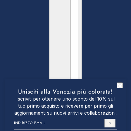
Unisciti alla Venezia più colorata!
Iscriviti per ottenere uno sconto del 10% sul
tuo primo acquisto e ricevere per primo gli
aggiornamenti su nuovi arrivi e collaborazioni.
Indirizzo email
Questo sito è protetto da hCaptcha e applica le
Norm