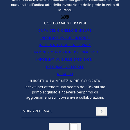
nuova vita all'antica arte della lavorazione delle perle in vetro di
Murano.
COLLEGAMENTI RAPIDI
CURA DEL GIOIELLO E MISURE
INFORMATIVA SUI RIMBORSI
INFORMATIVA SULLA PRIVACY
TERMINI E CONDIZIONI DEL SERVIZIO
INFORMATIVA SULLE SPEDIZIONI
INFORMATIVA LEGALE
RECAPITI
UNISCITI ALLA VENEZIA PIÙ COLORATA!
Iscriviti per ottenere uno sconto del 10% sul tuo
primo acquisto e ricevere per primo gli
aggiornamenti su nuovi arrivi e collaborazioni.
Indirizzo email
Questo sito è protetto da hCaptcha e applica le
N
Italiano
Selettore paese