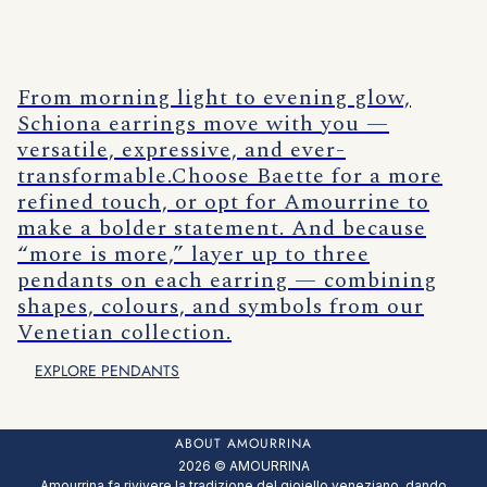
From morning light to evening glow,
Schiona earrings move with you —
versatile, expressive, and ever-
transformable.Choose Baette for a more
refined touch, or opt for Amourrine to
make a bolder statement. And because
“more is more,” layer up to three
pendants on each earring — combining
shapes, colours, and symbols from our
Venetian collection.
EXPLORE PENDANTS
ABOUT AMOURRINA
2026 © AMOURRINA
Amourrina fa rivivere la tradizione del gioiello veneziano, dando