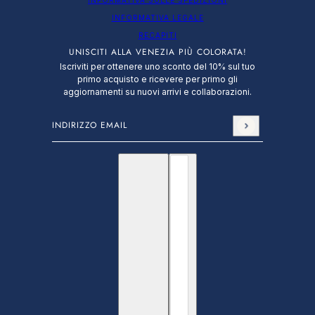
INFORMATIVA SULLE SPEDIZIONI
INFORMATIVA LEGALE
RECAPITI
UNISCITI ALLA VENEZIA PIÙ COLORATA!
Iscriviti per ottenere uno sconto del 10% sul tuo
primo acquisto e ricevere per primo gli
aggiornamenti su nuovi arrivi e collaborazioni.
Indirizzo email
Questo sito è protetto da hCaptcha e applica le
N
Italiano
Selettore paese