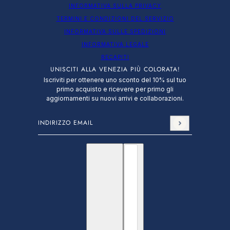
INFORMATIVA SULLA PRIVACY
TERMINI E CONDIZIONI DEL SERVIZIO
INFORMATIVA SULLE SPEDIZIONI
INFORMATIVA LEGALE
RECAPITI
UNISCITI ALLA VENEZIA PIÙ COLORATA!
Iscriviti per ottenere uno sconto del 10% sul tuo
primo acquisto e ricevere per primo gli
aggiornamenti su nuovi arrivi e collaborazioni.
Indirizzo email
Questo sito è protetto da hCaptcha e applica le
N
Italiano
Selettore paese