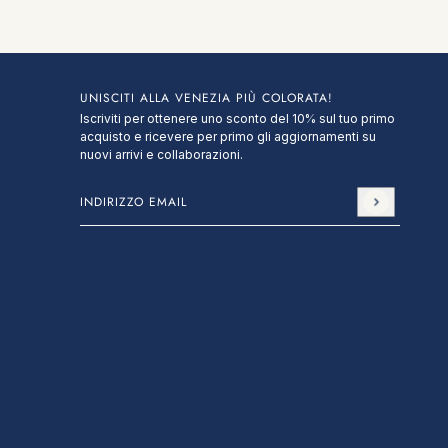
UNISCITI ALLA VENEZIA PIÙ COLORATA!
Iscriviti per ottenere uno sconto del 10% sul tuo primo
acquisto e ricevere per primo gli aggiornamenti su
nuovi arrivi e collaborazioni.
Indirizzo email
Questo sito è protetto da hCaptcha e applica le